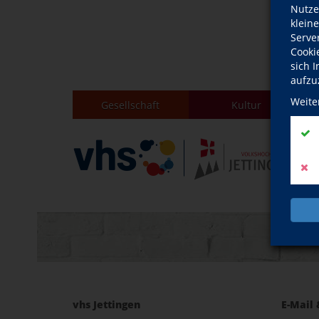
Nutze
klein
Serve
Cooki
sich 
aufzu
Weite
Gesellschaft
Kultur
vhs Jettingen
E-Mail 