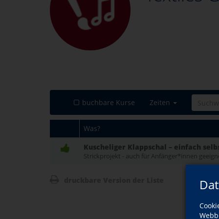
buchbare Kurse
Zeiten
Was?
Kuscheliger Klappschal – einfach selbs
Strickprojekt - auch für Anfänger*innen geeign
druckbare Version der Liste
Dat
Cooki
Webbr