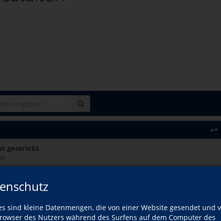
t gestrickt
et
enschutz
es sind kleine Datenmengen, die von einer Website gesendet und 
owser des Nutzers während des Surfens auf dem Computer des