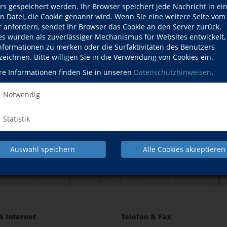
rs gespeichert werden. Ihr Browser speichert jede Nachricht in ei
en Datei, die Cookie genannt wird. Wenn Sie eine weitere Seite vom
r anfordern, sendet Ihr Browser das Cookie an den Server zurück.
NACH OBEN
es wurden als zuverlässiger Mechanismus für Websites entwickelt
Informationen zu merken oder die Surfaktivitäten des Benutzers
zeichnen. Bitte willigen Sie in die Verwendung von Cookies ein.
re Informationen finden Sie in unseren
Datenschutzhinweisen
.
Gesundheit
Sprachen
EDV
Notwendig
Statistik
IMPRESSUM
AGB
DATENSCHUTZERKL
Auswahl speichern
Alle Cookies akzeptieren
& Internet
Telefon & Fax