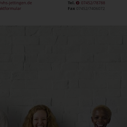
vhs-jettingen.de
Tel.
07452/78788
aktformular
Fax
07452/7406072