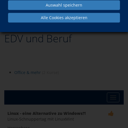
Auswahl speichern
EDV
Alle Cookies akzeptieren
EDV und Beruf
Office & mehr
(2 Kurse)
Toggle
Linux - eine Alternative zu Windows?!
Linux-Schnuppertag mit LinuxMint
naviga
Herrenberg