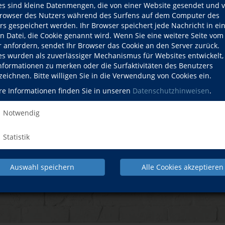
es sind kleine Datenmengen, die von einer Website gesendet und 
owser des Nutzers während des Surfens auf dem Computer des
rs gespeichert werden. Ihr Browser speichert jede Nachricht in ei
en Datei, die Cookie genannt wird. Wenn Sie eine weitere Seite vom
r anfordern, sendet Ihr Browser das Cookie an den Server zurück.
es wurden als zuverlässiger Mechanismus für Websites entwickelt
Informationen zu merken oder die Surfaktivitäten des Benutzers
NACH OBEN
zeichnen. Bitte willigen Sie in die Verwendung von Cookies ein.
re Informationen finden Sie in unseren
Datenschutzhinweisen
.
Gesundheit
Sprachen
EDV
Notwendig
Statistik
IMPRESSUM
AGB
DATENSCHUTZERKL
Auswahl speichern
Alle Cookies akzeptieren