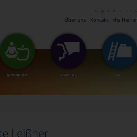
SUCHE
STA
Über uns
Kontakt
vhs Herre
GESUNDHEIT
SPRACHEN
EDV
te Leißner