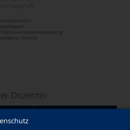
tinnenprofil
 Faszientrainerin
gspädagogin
n Progressive Muskelentspannung
 Autogenes Training
er Dozentin
Wann?
enschutz
Di., 22.09.2026