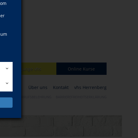
vom
ner
, um
junge vhs
Online Kurse
Über uns
Kontakt
vhs Herrenberg
ÄRUNG
WIDERRUFSBELEHRUNG
BARRIEREFREIHEITSERKLÄRUNG