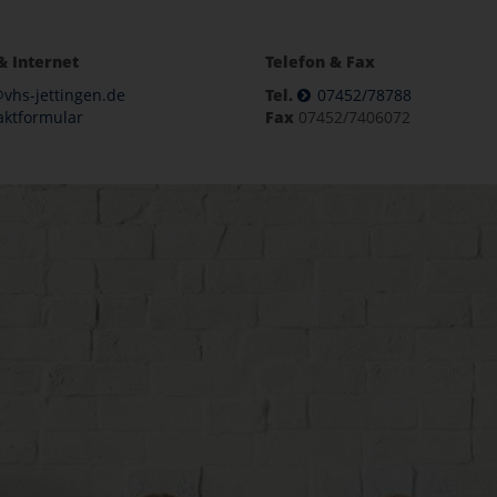
& Internet
Telefon & Fax
vhs-jettingen.de
Tel.
07452/78788
aktformular
Fax
07452/7406072