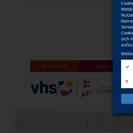
Cooki
Webbr
Nutze
klein
Serve
Cooki
sich 
aufzu
Weite
Gesellschaft
Kultur