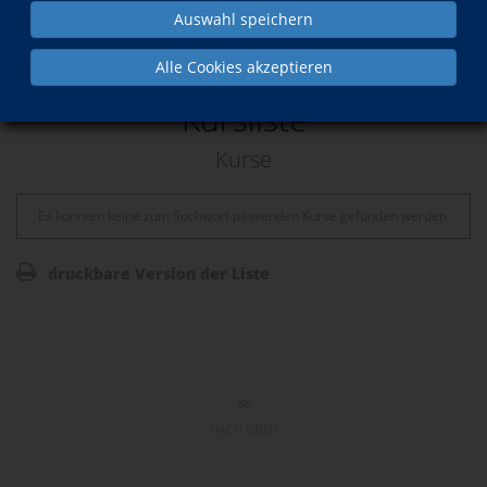
Auswahl speichern
Wochenübersicht
Alle Cookies akzeptieren
Kursliste
Kurse
Es konnten keine zum Suchwort passenden Kurse gefunden werden.
druckbare Version der Liste
NACH OBEN